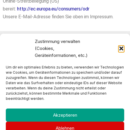
Online-Streitbeilegung (OS)
bereit:
http://ec.europa.eu/consumers/odr
Unsere E-Mail-Adresse finden Sie oben im Impressum.
Therapiezentrum Reijnders
Zustimmung verwalten
Telefon:
02153 4646
(Cookies,
Geräteinformationen, etc.)
Telefax:
02153 4693
Samtbandstraße 5, 41334 Nettetal
Um dir ein optimales Erlebnis zu bieten, verwenden wir Technologien
wie Cookies, um Geräteinformationen zu speichern und/oder darauf
zuzugreifen. Wenn du diesen Technologien zustimmst, können wir
Daten wie das Surfverhalten oder eindeutige IDs auf dieser Website
verarbeiten. Wenn du deine Zustimmung nicht erteilst oder
zurückziehst, können bestimmte Merkmale und Funktionen
beeinträchtigt werden.
Impressum
Datenschutz
Akzeptieren
Ablehnen