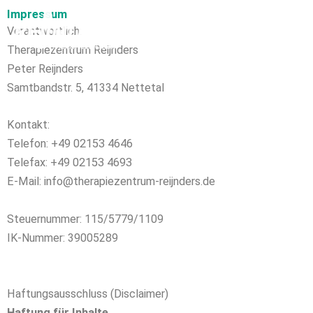
Zum
Impressum
Inhalt
Verantwortlich:
springen
Therapiezentrum Reijnders
Peter Reijnders
Samtbandstr. 5, 41334 Nettetal
Kontakt:
Telefon:
+49 02153 4646
Telefax: +49 02153 4693
E-Mail: info@therapiezentrum-reijnders.de
Steuernummer: 115/5779/1109
IK-Nummer: 39005289
Haftungsausschluss (Disclaimer)
Haftung für Inhalte